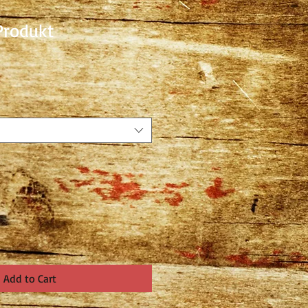
Produkt
Add to Cart